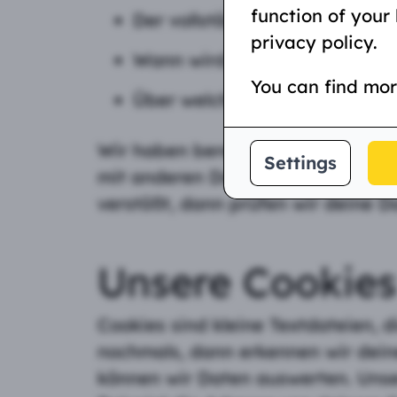
function of your
Der vollständige Name deine
privacy policy.
Wann wird der Server angefr
You can find mor
Über welche Internetseite bis
Wir haben berechtigte Interessen,
Settings
mit anderen Daten aus anderen Q
verstößt, dann prüfen wir deine D
Unsere Cookies
Cookies sind kleine Textdateien, 
nochmals, dann erkennen wir dein
können wir Daten auswerten. Unse