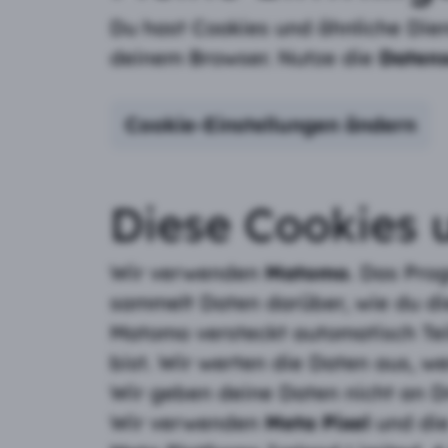
Du hast Cookies und ähnliche Dien
deinem Browser. Nutze die
Datens
Cookie-Einstellungen ändern
Diese Cookies 
Wir verwenden
Matomo
. Das Pro
sammelt Daten darüber, wie du di
Matomo versteckt automatisch Tei
bist. Wir werten die Daten aus, w
Wir geben deine Daten nicht an Dr
Wir verwenden
Meta Pixel
und di