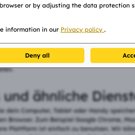
 browser or by adjusting the data protection s
s Computers.
agt?
e information in our
Privacy policy
.
t du zur aktuellen Internetseite gekommen?
 da unsere Webseite ansonsten nicht funktion
Deny all
Acce
uellen zusammen. Wenn Du gegen die Bestim
aten.
 und ähnliche Dienst
die dein Computer, Tablet oder Handy speicher
en Browser. Zum Beispiel Google Chrome, Moz
re Plattform ist einfach zu benutzen. Wir k