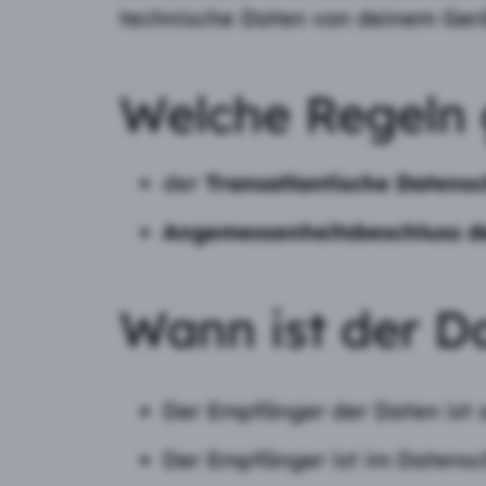
technische Daten von deinem Gerä
Welche Regeln 
der
Transatlantische Datens
Angemessenheitsbeschluss d
Wann ist der D
Der Empfänger der Daten ist ze
Der Empfänger ist im Datens