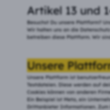
Artikel 13 und
Besuchst Du unsere Plattform? Un
Wir halten uns an die Datenschutz
betreiben diese Plattform. Wir s
Unsere Plattfo
Unsere Plattform ist benutzerfre
Textdateien. Diese werden auf de
Cookies können von anderen Fir
Ein Beispiel ist Meta, ein Unter
Drittanbieter Informationen. Zum 