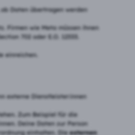
n, ob Daten übertragen werden
z. Firmen wie Meta müssen ihnen
ction 702 oder E.O. 12333.
 einreichen.
 externe Dienstleister:innen
ehen. Zum Beispiel für die
innen. Deine Daten zur Person
rordnung einhalten. Die
externen