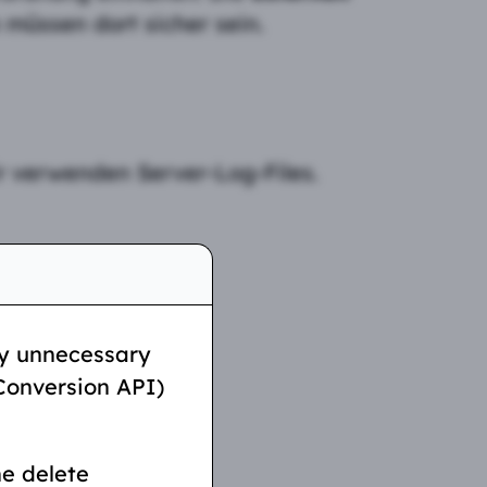
müssen dort sicher sein.
r verwenden Server-Log-Files.
ly unnecessary
 Conversion API)
he delete