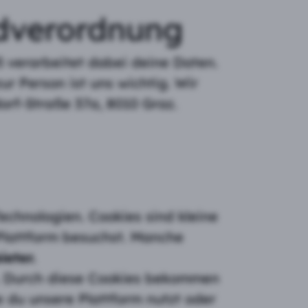
ndverordnung
 verarbeitet dabei deine Daten.
r Person ist uns wichtig. Wir
rf-Straße 37a, 8010 Graz.
echnologien. Cookies sind kleine
Plattform besuchst. Manche
ieter.
a. Durch diese Cookies bekommen
e du unsere Plattform nutzt oder