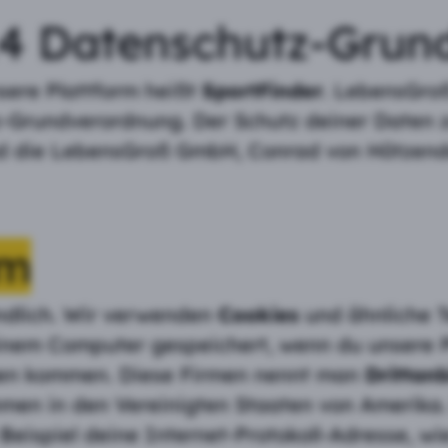
 14 Datenschutz-Gru
sere Plattform heißt
SportFinder
. LebensGroß
-Grundverordnung. Der Schutz deiner Daten zu
ind die LebensGroß GmbH, Conrad von Hötzendo
rm
undlich. Wir verwenden
Cookies
und ähnliche T
inem Computer gespeichert, wenn du unsere 
men kommen. Diese Firmen nennt man
Drittanb
nehmen in den Vereinigten Staaten von Amerik
Beispiel deine Internet-Protokoll-Adresse, wi