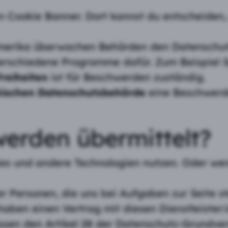
nen Cookie Banner. Dort kannst du entscheide
Amerika überwachen Behörden den Datenschut
erschiedene Programme dafür. Zum Beispiel Se
Freiheiten
ist für Beschwerden zuständig.
hischen Datenschutzbehörde
eine Beschwerde
erden übermittelt?
es und andere Technologien nutzen. Oder wenn
Personen, die uns bei Aufgaben zur Seite st
haben einen Vertrag mit diesen Dienstleister:
ssen den Artikel 28 der Datenschutz-Grundve