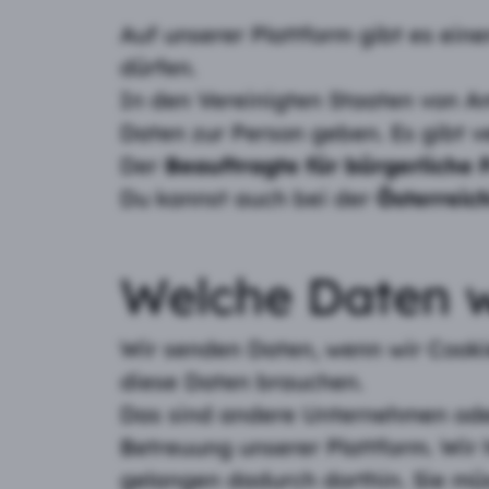
Auf unserer Plattform gibt es ei
dürfen.
In den Vereinigten Staaten von 
Daten zur Person geben. Es gibt v
Der
Beauftragte für bürgerliche 
Du kannst auch bei der
Österreic
Welche Daten w
Wir senden Daten, wenn wir Cooki
diese Daten brauchen.
Das sind andere Unternehmen oder 
Betreuung unserer Plattform. Wir 
gelangen dadurch dorthin. Sie mü