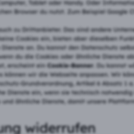
Computer, Tablet oder Handy. Oder Informatio
chen Browser du nutzt. Zum Beispiel Google C
ch zu Drittanbieter. Das sind andere Unter
keine Cookies ein, bieten aber dieselben Fun
Dienste an. Du kannst den Datenschutz selbst
 wenn du die Cookies oder ähnliche Dienste ab
, erscheint ein
Cookie-Banner
. Du kannst w
ies können wir die Webseite anpassen. Wir k
schutz-Grundverordnung, Artikel 6 Absatz 1 a
he Dienste ein, wenn sie technisch notwendig
 und ähnliche Dienste, damit unsere Plattform
gung widerrufen