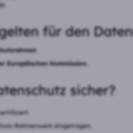
t.
gelten für den Daten
chutzrahmen
er Europäischen Kommission.
atenschutz sicher?
rtifiziert.
chutz-Rahmenwerk eingetragen.