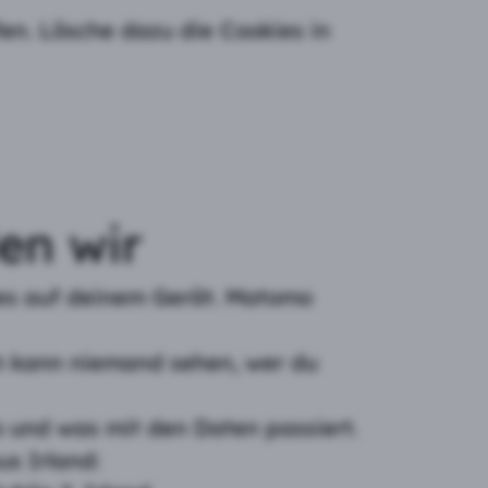
fen. Lösche dazu die Cookies in
en wir
ies auf deinem Gerät. Matomo
ch kann niemand sehen, wer du
 und was mit den Daten passiert.
us Irland: