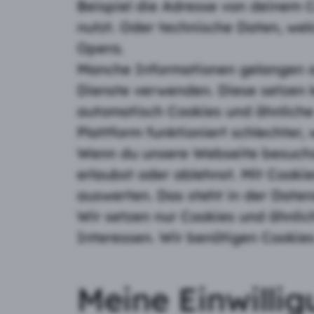
Beispiel die Adresse von deinem 
nutzt. Oder technische Daten, wel
Opera.
Manche Informationen gelangen au
Dienste verwenden. Diese setzen 
automatisch Cookies und ähnliche 
Plattform funktioniert schlechter,
Wenn du unsere Webseite besuchst
erlaubst oder ablehnst. Mit Cook
auswerten. Das steht in der Daten
Wir setzen nur Cookies und ähnlic
Interessen. Wir benötigen Cookies
Meine Einwilli