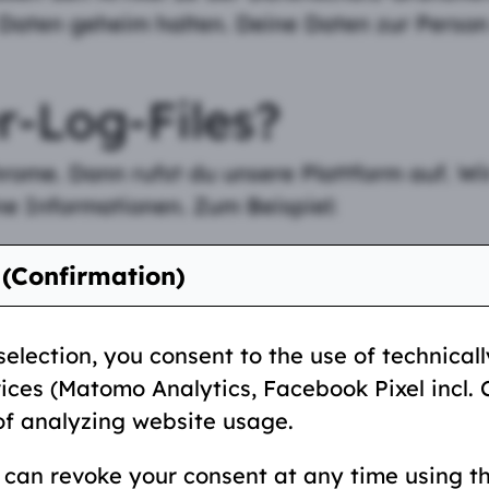
aten geheim halten. Deine Daten zur Person 
r-Log-Files?
rome. Dann rufst du unsere Plattform auf. Wi
e Informationen. Zum Beispiel:
 Mozilla Firefox oder Opera?
(Confirmation)
 Unix?
election, you consent to the use of technical
deinem Handy oder Computer?
ices (Matomo Analytics, Facebook Pixel incl.
esse
of analyzing website usage.
ters
can revoke your consent at any time using t