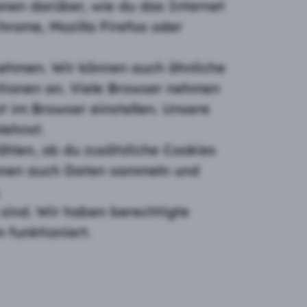
nen darüber, wie du das Internet
hrome, Mozilla Firefox oder
nehmen. Wir können auch ähnliche
ktionen an. Viele Browser nehmen
 im Browser einstellen. Unsere
lehnst.
ählen, ob du zusätzliche Cookies
önnen auch Daten sammeln und
.
 sind. Wir haben berechtigte
 funktioniert.