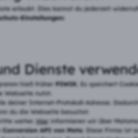
ste erlaubt. Dies kannst du jederzeit widerru
chutz-Einstellungen:
und Dienste verwend
gramm hieß früher
PIWIK
. Es speichert Cook
e Webseite nutzt.
le deiner Internet-Protokoll-Adresse. Dadur
enn du die Webseite besuchst.
itte weiter.
Hier
informieren wir über Matomo
e
Conversion API von Meta
. Diese Firma ist a