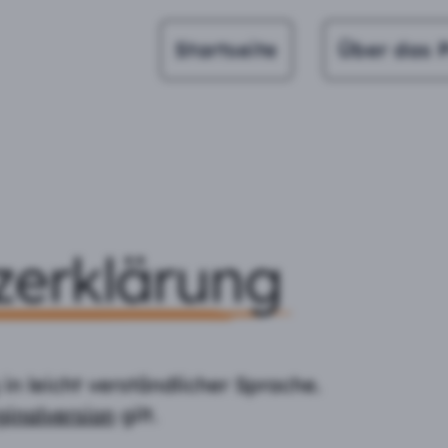
Startseite
Über das P
zerklärung
in leicht verständlicher Sprache.
ginalversion
gilt.