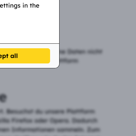
ettings in the
iert. Wir führen deine Daten nicht
pt all
mungen unserer Plattform
e
t. Besuchst du unsere Plattform
illa Firefox oder Opera. Dadurch
önnen Informationen sammeln. Zum