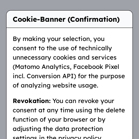
Cookie-Banner (Confirmation)
By making your selection, you
consent to the use of technically
unnecessary cookies and services
(Matomo Analytics, Facebook Pixel
incl. Conversion API) for the purpose
of analyzing website usage.
Revokation:
You can revoke your
consent at any time using the delete
function of your browser or by
adjusting the data protection
settings in the privacy policy.